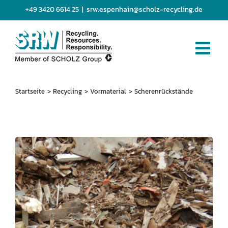
Zum
+49 3420 6614 25
|
srw.espenhain@scholz-recycling.de
Inhalt
springen
Startseite
Recycling
Vormaterial
Scherenrückstände